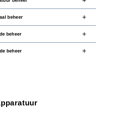
atuur beheer
iaal beheer
ode beheer
ode beheer
apparatuur